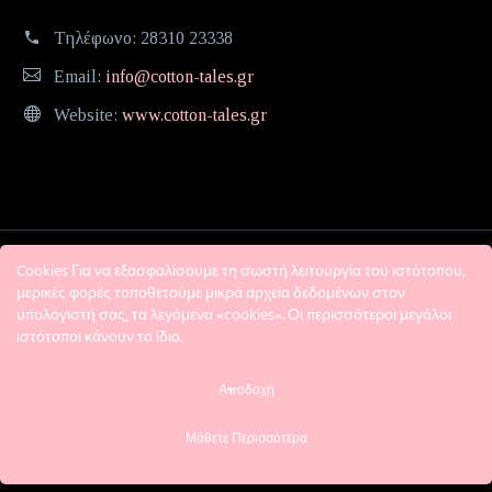
Τηλέφωνο:
28310 23338
Email:
info@cotton-tales.gr
Website:
www.cotton-tales.gr
Cookies Για να εξασφαλίσουμε τη σωστή λειτουργία του ιστότοπου,
μερικές φορές τοποθετούμε μικρά αρχεία δεδομένων στον
υπολογιστή σας, τα λεγόμενα «cookies». Οι περισσότεροι μεγάλοι
ιστότοποι κάνουν το ίδιο.
Η εταιρεία
Όροι χρήσης
Πολιτική Απορρήτου
Αποδοχή
Μάθετε Περισσότερα
2018 © Cotton tales