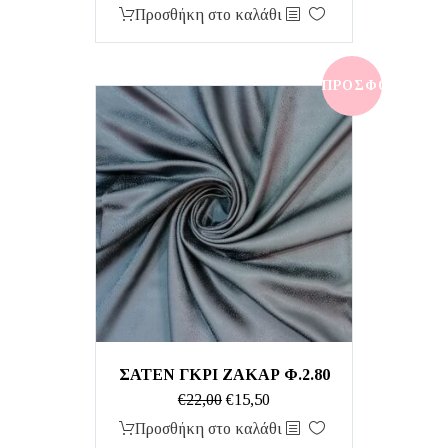
price
τρέχουσα
Προσθήκη στο καλάθι
was:
τιμή
€35,00.
είναι:
€17,50.
ΠΡΟΣΦΟΡΆ!
ΣΑΤΕΝ ΓΚΡΙ ΖΑΚΑΡ Φ.2.80
Original
Η
€
22,00
€
15,50
price
τρέχουσα
Προσθήκη στο καλάθι