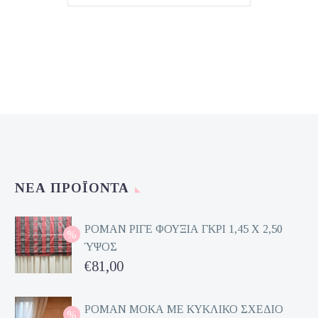
was:
τιμή
€22,00.
είναι:
€15,50.
ΝΈΑ ΠΡΟΪΌΝΤΑ
ΡΟΜΑΝ ΡΙΓΕ ΦΟΥΞΙΑ ΓΚΡΙ 1,45 Χ 2,50
ΎΨΟΣ
Original
€
81,00
price
Η
was:
τρέχουσα
ΡΟΜΑΝ ΜΟΚΑ ΜΕ ΚΥΚΛΙΚΟ ΣΧΕΔΙΟ