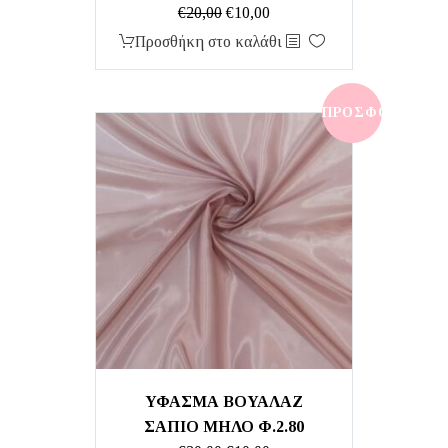
Original
Η
€
20,00
€
10,00
price
τρέχουσα
Προσθήκη στο καλάθι
was:
τιμή
€20,00.
είναι:
€10,00.
ΠΡΟΣΦΟΡΆ!
ΥΦΑΣΜΑ ΒΟΥΑΛΑΖ
ΣΑΠΙΟ ΜΗΛΟ Φ.2.80