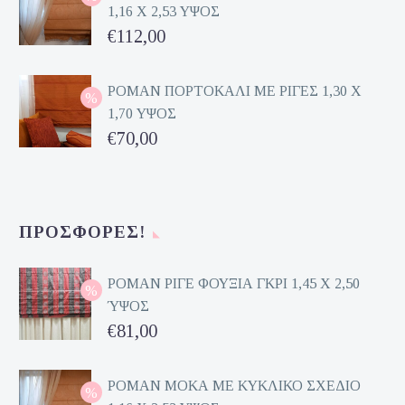
1,16 Χ 2,53 ΥΨΟΣ
€162,00.
τιμή
Original
€
112,00
είναι:
price
Η
€81,00.
was:
τρέχουσα
ΡΟΜΑΝ ΠΟΡΤΟΚΑΛΙ ΜΕ ΡΙΓΕΣ 1,30 Χ
1,70 ΥΨΟΣ
€224,00.
τιμή
Original
€
70,00
είναι:
price
Η
€112,00.
was:
τρέχουσα
€140,00.
τιμή
ΠΡΟΣΦΟΡΈΣ!
είναι:
€70,00.
ΡΟΜΑΝ ΡΙΓΕ ΦΟΥΞΙΑ ΓΚΡΙ 1,45 Χ 2,50
ΎΨΟΣ
Original
€
81,00
price
Η
was:
τρέχουσα
ΡΟΜΑΝ ΜΟΚΑ ΜΕ ΚΥΚΛΙΚΟ ΣΧΕΔΙΟ