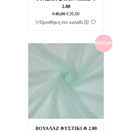
2.80
Original
Η
€
40,00
€
20,00
price
τρέχουσα
Προσθήκη στο καλάθι
was:
τιμή
€40,00.
είναι:
€20,00.
ΠΡΟΣΦΟΡΆ!
ΒΟΥΑΛΑΖ ΦΥΣΤΙΚΙ Φ 2,80