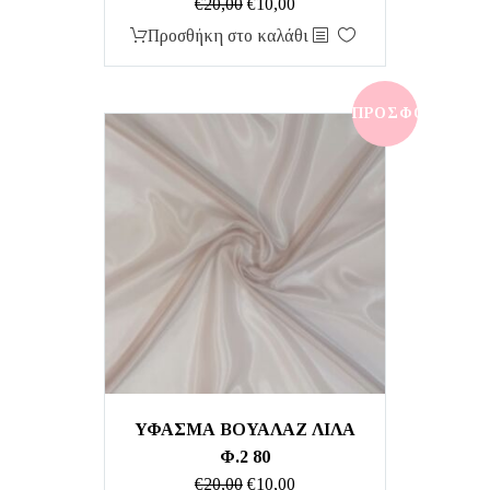
Original
Η
€
20,00
€
10,00
price
τρέχουσα
Προσθήκη στο καλάθι
was:
τιμή
€20,00.
είναι:
€10,00.
ΠΡΟΣΦΟΡΆ!
ΥΦΑΣΜΑ ΒΟΥΑΛΑΖ ΛΙΛΑ
Φ.2 80
Original
Η
€
20,00
€
10,00