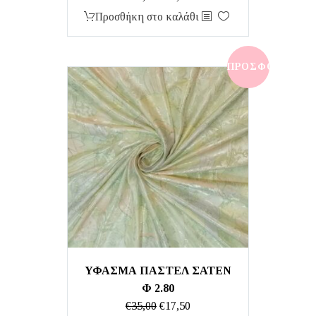
price
τρέχουσα
Προσθήκη στο καλάθι
was:
τιμή
€20,00.
είναι:
€10,00.
ΠΡΟΣΦΟΡΆ!
ΥΦΑΣΜΑ ΠΑΣΤΕΛ ΣΑΤΕΝ
Φ 2.80
Original
Η
€
35,00
€
17,50