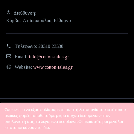
Διεύθυνση:
Κόμβος Ατσιποπούλου, Ρέθυμνο
Τηλέφωνο:
28310 23338
Email:
info@cotton-tales.gr
Website:
www.cotton-tales.gr
Cookies Για να εξασφαλίσουμε τη σωστή λειτουργία του ιστότοπου,
μερικές φορές τοποθετούμε μικρά αρχεία δεδομένων στον
υπολογιστή σας, τα λεγόμενα «cookies». Οι περισσότεροι μεγάλοι
ιστότοποι κάνουν το ίδιο.