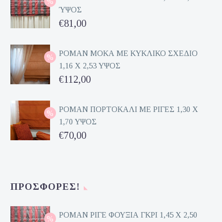
ΎΨΟΣ
Original
€
81,00
price
Η
was:
τρέχουσα
ΡΟΜΑΝ ΜΟΚΑ ΜΕ ΚΥΚΛΙΚΟ ΣΧΕΔΙΟ
1,16 Χ 2,53 ΥΨΟΣ
€162,00.
τιμή
Original
€
112,00
είναι:
price
Η
€81,00.
was:
τρέχουσα
ΡΟΜΑΝ ΠΟΡΤΟΚΑΛΙ ΜΕ ΡΙΓΕΣ 1,30 Χ
1,70 ΥΨΟΣ
€224,00.
τιμή
Original
€
70,00
είναι:
price
Η
€112,00.
was:
τρέχουσα
€140,00.
τιμή
ΠΡΟΣΦΟΡΈΣ!
είναι:
€70,00.
ΡΟΜΑΝ ΡΙΓΕ ΦΟΥΞΙΑ ΓΚΡΙ 1,45 Χ 2,50