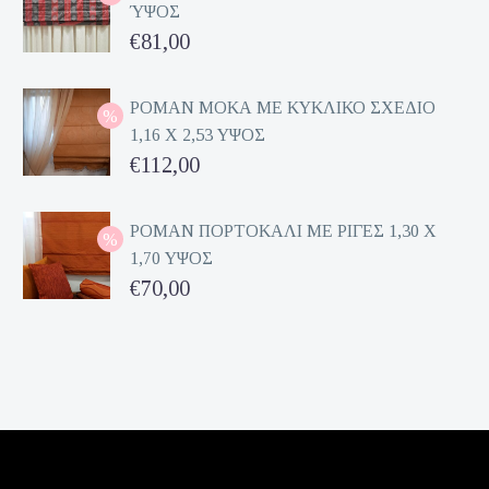
ΎΨΟΣ
Original
€
81,00
price
Η
was:
τρέχουσα
ΡΟΜΑΝ ΜΟΚΑ ΜΕ ΚΥΚΛΙΚΟ ΣΧΕΔΙΟ
1,16 Χ 2,53 ΥΨΟΣ
€162,00.
τιμή
Original
€
112,00
είναι:
price
Η
€81,00.
was:
τρέχουσα
ΡΟΜΑΝ ΠΟΡΤΟΚΑΛΙ ΜΕ ΡΙΓΕΣ 1,30 Χ
1,70 ΥΨΟΣ
€224,00.
τιμή
Original
€
70,00
είναι:
price
Η
€112,00.
was:
τρέχουσα
€140,00.
τιμή
είναι:
€70,00.