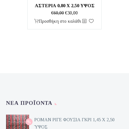
ΑΣΤΕΡΙΑ 0,80 X 2,50 ΥΨΟΣ
Original
Η
€
60,00
€
30,00
price
τρέχουσα
Προσθήκη στο καλάθι
was:
τιμή
€60,00.
είναι:
€30,00.
ΝΈΑ ΠΡΟΪΌΝΤΑ
ΡΟΜΑΝ ΡΙΓΕ ΦΟΥΞΙΑ ΓΚΡΙ 1,45 Χ 2,50
ΎΨΟΣ