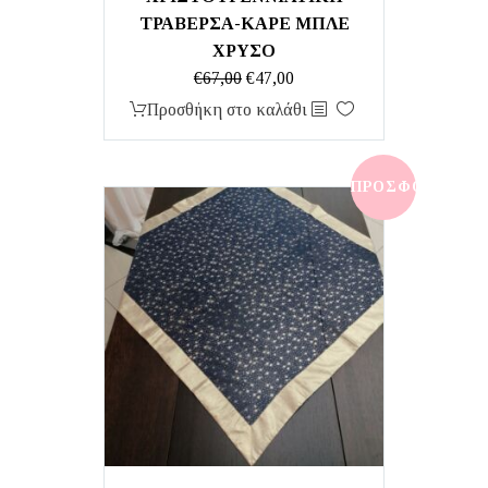
ΤΡΑΒΕΡΣΑ-ΚΑΡΕ ΜΠΛΕ
ΧΡΥΣΟ
Original
Η
€
67,00
€
47,00
price
τρέχουσα
Προσθήκη στο καλάθι
was:
τιμή
€67,00.
είναι:
€47,00.
ΠΡΟΣΦΟΡΆ!