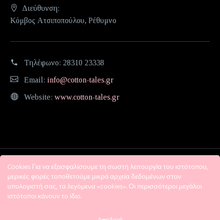
Διεύθυνση:
Κόμβος Ατσιποπούλου, Ρέθυμνο
Τηλέφωνο:
28310 23338
Email:
info@cotton-tales.gr
Website:
www.cotton-tales.gr
Cookies Για να εξασφαλίσουμε τη σωστή λειτουργία του ιστότοπου,
μερικές φορές τοποθετούμε μικρά αρχεία δεδομένων στον
υπολογιστή σας, τα λεγόμενα «cookies». Οι περισσότεροι μεγάλοι
ιστότοποι κάνουν το ίδιο.
Η εταιρεία
Όροι χρήσης
Πολιτική Απορρήτου
Αποδοχή