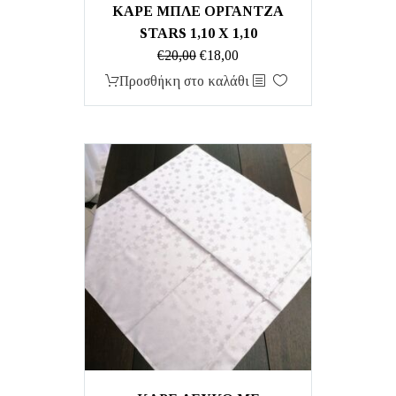
ΚΑΡΕ ΜΠΛΕ ΟΡΓΑΝΤΖΑ
STARS 1,10 Χ 1,10
Original
Η
€
20,00
€
18,00
price
τρέχουσα
Προσθήκη στο καλάθι
was:
τιμή
€20,00.
είναι:
€18,00.