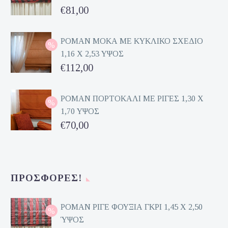
Original
€
81,00
price
Η
was:
τρέχουσα
ΡΟΜΑΝ ΜΟΚΑ ΜΕ ΚΥΚΛΙΚΟ ΣΧΕΔΙΟ
1,16 Χ 2,53 ΥΨΟΣ
€162,00.
τιμή
Original
€
112,00
είναι:
price
Η
€81,00.
was:
τρέχουσα
ΡΟΜΑΝ ΠΟΡΤΟΚΑΛΙ ΜΕ ΡΙΓΕΣ 1,30 Χ
1,70 ΥΨΟΣ
€224,00.
τιμή
Original
€
70,00
είναι:
price
Η
€112,00.
was:
τρέχουσα
€140,00.
τιμή
ΠΡΟΣΦΟΡΈΣ!
είναι:
€70,00.
ΡΟΜΑΝ ΡΙΓΕ ΦΟΥΞΙΑ ΓΚΡΙ 1,45 Χ 2,50
ΎΨΟΣ