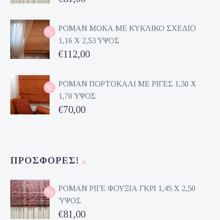
price
Η
was:
τρέχουσα
ΡΟΜΑΝ ΜΟΚΑ ΜΕ ΚΥΚΛΙΚΟ ΣΧΕΔΙΟ
1,16 Χ 2,53 ΥΨΟΣ
€162,00.
τιμή
Original
€
112,00
είναι:
price
Η
€81,00.
was:
τρέχουσα
ΡΟΜΑΝ ΠΟΡΤΟΚΑΛΙ ΜΕ ΡΙΓΕΣ 1,30 Χ
1,70 ΥΨΟΣ
€224,00.
τιμή
Original
€
70,00
είναι:
price
Η
€112,00.
was:
τρέχουσα
€140,00.
τιμή
ΠΡΟΣΦΟΡΈΣ!
είναι:
€70,00.
ΡΟΜΑΝ ΡΙΓΕ ΦΟΥΞΙΑ ΓΚΡΙ 1,45 Χ 2,50
ΎΨΟΣ
Original
€
81,00