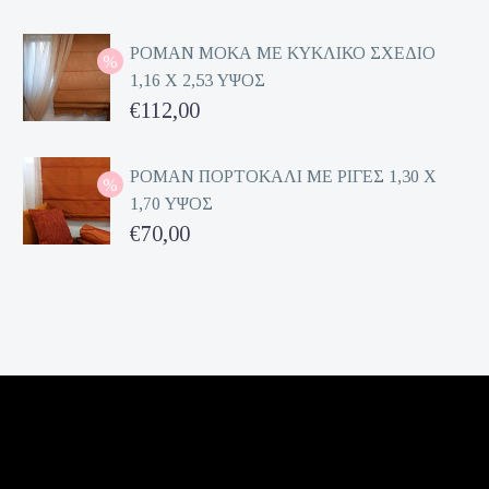
price
Η
was:
τρέχουσα
ΡΟΜΑΝ ΜΟΚΑ ΜΕ ΚΥΚΛΙΚΟ ΣΧΕΔΙΟ
1,16 Χ 2,53 ΥΨΟΣ
€162,00.
τιμή
Original
€
112,00
είναι:
price
Η
€81,00.
was:
τρέχουσα
ΡΟΜΑΝ ΠΟΡΤΟΚΑΛΙ ΜΕ ΡΙΓΕΣ 1,30 Χ
1,70 ΥΨΟΣ
€224,00.
τιμή
Original
€
70,00
είναι:
price
Η
€112,00.
was:
τρέχουσα
€140,00.
τιμή
είναι:
€70,00.