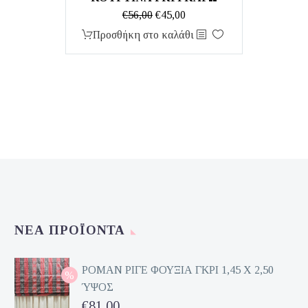
Original
Η
€
56,00
€
45,00
price
τρέχουσα
Προσθήκη στο καλάθι
was:
τιμή
€56,00.
είναι:
€45,00.
ΝΈΑ ΠΡΟΪΌΝΤΑ
ΡΟΜΑΝ ΡΙΓΕ ΦΟΥΞΙΑ ΓΚΡΙ 1,45 Χ 2,50
ΎΨΟΣ
Original
€
81,00