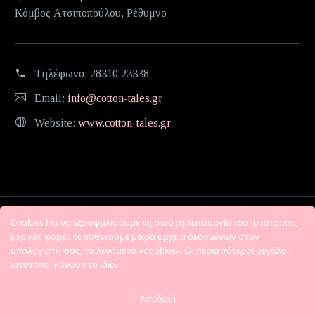
Κόμβος Ατσιποπούλου, Ρέθυμνο
Τηλέφωνο:
28310 23338
Email:
info@cotton-tales.gr
Website:
www.cotton-tales.gr
Cookies Για να εξασφαλίσουμε τη σωστή λειτουργία του ιστότοπου,
μερικές φορές τοποθετούμε μικρά αρχεία δεδομένων στον
υπολογιστή σας, τα λεγόμενα «cookies». Οι περισσότεροι μεγάλοι
ιστότοποι κάνουν το ίδιο.
Η εταιρεία
Όροι χρήσης
Πολιτική Απορρήτου
Αποδοχή