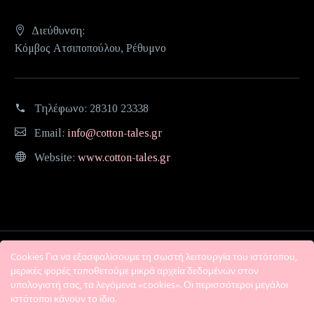
Διεύθυνση:
Κόμβος Ατσιποπούλου, Ρέθυμνο
Τηλέφωνο:
28310 23338
Email:
info@cotton-tales.gr
Website:
www.cotton-tales.gr
Cookies Για να εξασφαλίσουμε τη σωστή λειτουργία του ιστότοπου,
μερικές φορές τοποθετούμε μικρά αρχεία δεδομένων στον
υπολογιστή σας, τα λεγόμενα «cookies». Οι περισσότεροι μεγάλοι
ιστότοποι κάνουν το ίδιο.