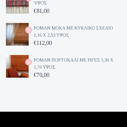
ΎΨΟΣ
Original
€
81,00
price
Η
was:
τρέχουσα
ΡΟΜΑΝ ΜΟΚΑ ΜΕ ΚΥΚΛΙΚΟ ΣΧΕΔΙΟ
1,16 Χ 2,53 ΥΨΟΣ
€162,00.
τιμή
Original
€
112,00
είναι:
price
Η
€81,00.
was:
τρέχουσα
ΡΟΜΑΝ ΠΟΡΤΟΚΑΛΙ ΜΕ ΡΙΓΕΣ 1,30 Χ
1,70 ΥΨΟΣ
€224,00.
τιμή
Original
€
70,00
είναι:
price
Η
€112,00.
was:
τρέχουσα
€140,00.
τιμή
είναι:
€70,00.