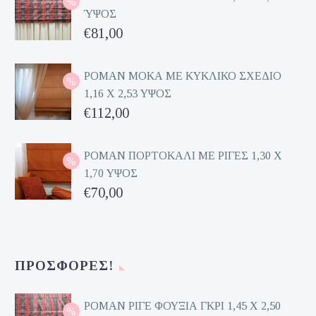
ΎΨΟΣ
Original
€
81,00
price
Η
was:
τρέχουσα
ΡΟΜΑΝ ΜΟΚΑ ΜΕ ΚΥΚΛΙΚΟ ΣΧΕΔΙΟ
1,16 Χ 2,53 ΥΨΟΣ
€162,00.
τιμή
Original
€
112,00
είναι:
price
Η
€81,00.
was:
τρέχουσα
ΡΟΜΑΝ ΠΟΡΤΟΚΑΛΙ ΜΕ ΡΙΓΕΣ 1,30 Χ
1,70 ΥΨΟΣ
€224,00.
τιμή
Original
€
70,00
είναι:
price
Η
€112,00.
was:
τρέχουσα
€140,00.
τιμή
ΠΡΟΣΦΟΡΈΣ!
είναι:
€70,00.
ΡΟΜΑΝ ΡΙΓΕ ΦΟΥΞΙΑ ΓΚΡΙ 1,45 Χ 2,50