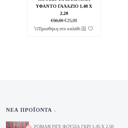
ΥΦΑΝΤΟ ΓΑΛΑΖΙΟ 1,40 Χ
2,20
Original
Η
€
50,00
€
25,00
price
τρέχουσα
Προσθήκη στο καλάθι
was:
τιμή
€50,00.
είναι:
€25,00.
ΝΈΑ ΠΡΟΪΌΝΤΑ
ΡΟΜΑΝ ΡΙΓΕ ΦΟΥΞΙΑ ΓΚΡΙ 1,45 Χ 2,50