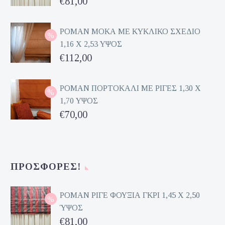
Original
€
81,00
price
Η
was:
τρέχουσα
ΡΟΜΑΝ ΜΟΚΑ ΜΕ ΚΥΚΛΙΚΟ ΣΧΕΔΙΟ
1,16 Χ 2,53 ΥΨΟΣ
€162,00.
τιμή
Original
€
112,00
είναι:
price
Η
€81,00.
was:
τρέχουσα
ΡΟΜΑΝ ΠΟΡΤΟΚΑΛΙ ΜΕ ΡΙΓΕΣ 1,30 Χ
1,70 ΥΨΟΣ
€224,00.
τιμή
Original
€
70,00
είναι:
price
Η
€112,00.
was:
τρέχουσα
€140,00.
τιμή
ΠΡΟΣΦΟΡΈΣ!
είναι:
€70,00.
ΡΟΜΑΝ ΡΙΓΕ ΦΟΥΞΙΑ ΓΚΡΙ 1,45 Χ 2,50
ΎΨΟΣ
Original
€
81,00