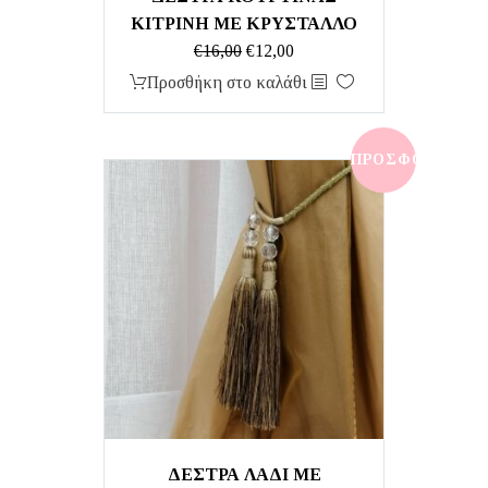
ΚΙΤΡΙΝΗ ΜΕ ΚΡΥΣΤΑΛΛΟ
Original
Η
€
16,00
€
12,00
price
τρέχουσα
Προσθήκη στο καλάθι
was:
τιμή
€16,00.
είναι:
€12,00.
ΠΡΟΣΦΟΡΆ!
ΔΕΣΤΡΑ ΛΑΔΙ ΜΕ