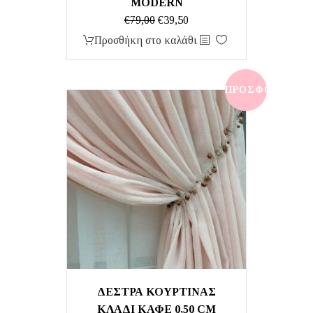
MODERN
Original
Η
€
79,00
€
39,50
price
τρέχουσα
Προσθήκη στο καλάθι
was:
τιμή
€79,00.
είναι:
€39,50.
ΠΡΟΣΦΟΡΆ!
ΔΕΣΤΡΑ ΚΟΥΡΤΙΝΑΣ
ΚΛΑΔΙ ΚΑΦΕ 0,50 CM