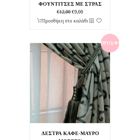
ΦΟΥΝΤΙΤΣΕΣ ΜΕ ΣΤΡΑΣ
Original
Η
€
12,00
€
9,00
price
τρέχουσα
Προσθήκη στο καλάθι
was:
τιμή
€12,00.
είναι:
€9,00.
ΠΡΟΣΦΟΡΆ!
ΔΕΣΤΡΑ ΚΑΦΕ-ΜΑΥΡΟ