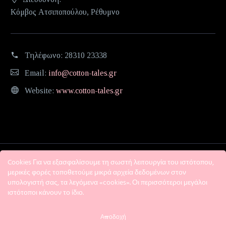
Κόμβος Ατσιποπούλου, Ρέθυμνο
Τηλέφωνο:
28310 23338
Email:
info@cotton-tales.gr
Website:
www.cotton-tales.gr
Cookies Για να εξασφαλίσουμε τη σωστή λειτουργία του ιστότοπου,
μερικές φορές τοποθετούμε μικρά αρχεία δεδομένων στον
υπολογιστή σας, τα λεγόμενα «cookies». Οι περισσότεροι μεγάλοι
ιστότοποι κάνουν το ίδιο.
Η εταιρεία
Όροι χρήσης
Πολιτική Απορρήτου
Αποδοχή