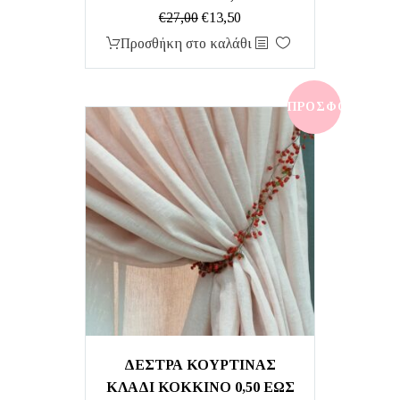
Original
Η
€
27,00
€
13,50
price
τρέχουσα
Προσθήκη στο καλάθι
was:
τιμή
€27,00.
είναι:
€13,50.
ΠΡΟΣΦΟΡΆ!
ΔΕΣΤΡΑ ΚΟΥΡΤΙΝΑΣ
ΚΛΑΔΙ ΚΟΚΚΙΝΟ 0,50 ΕΩΣ