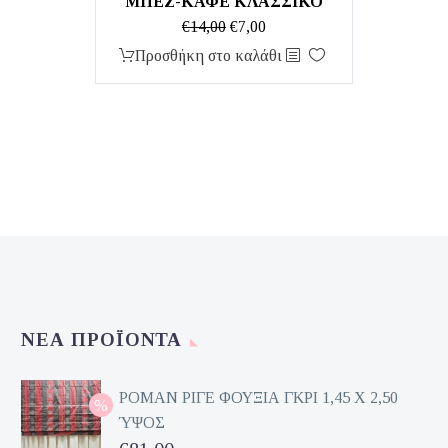
ΜΠΕΖ-ΚΑΦΈ ΚΛΑΣΣΙΚΌ
Original
Η
€
14,00
€
7,00
price
τρέχουσα
Προσθήκη στο καλάθι
was:
τιμή
€14,00.
είναι:
€7,00.
ΝΈΑ ΠΡΟΪΌΝΤΑ
ΡΟΜΑΝ ΡΙΓΕ ΦΟΥΞΙΑ ΓΚΡΙ 1,45 Χ 2,50
ΎΨΟΣ