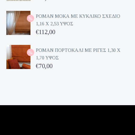
price
Η
was:
τρέχουσα
ΡΟΜΑΝ ΜΟΚΑ ΜΕ ΚΥΚΛΙΚΟ ΣΧΕΔΙΟ
1,16 Χ 2,53 ΥΨΟΣ
€162,00.
τιμή
Original
€
112,00
είναι:
price
Η
€81,00.
was:
τρέχουσα
ΡΟΜΑΝ ΠΟΡΤΟΚΑΛΙ ΜΕ ΡΙΓΕΣ 1,30 Χ
1,70 ΥΨΟΣ
€224,00.
τιμή
Original
€
70,00
είναι:
price
Η
€112,00.
was:
τρέχουσα
€140,00.
τιμή
είναι:
€70,00.