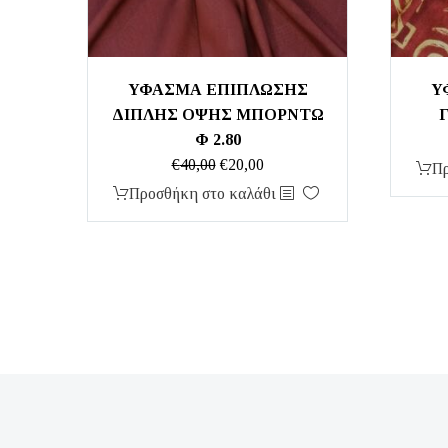
ΥΦΑΣΜΑ ΕΠΙΠΛΩΣΗΣ
Υ
ΔΙΠΛΗΣ ΟΨΗΣ ΜΠΟΡΝΤΩ
Φ 2.80
Original
Η
€
40,00
€
20,00
Πρ
price
τρέχουσα
Προσθήκη στο καλάθι
was:
τιμή
€40,00.
είναι:
€20,00.