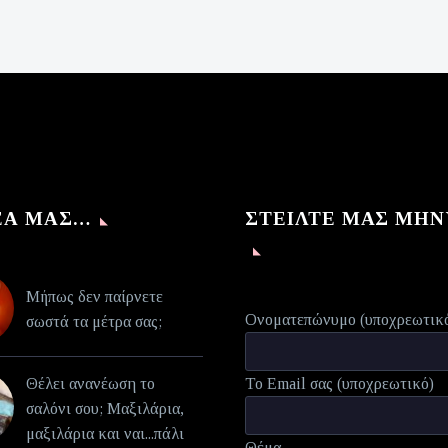
was:
τρέχουσα
€140,00.
τιμή
είναι:
€70,00.
ΈΑ ΜΑΣ…
ΣΤΕΊΛΤΕ ΜΑΣ ΜΉ
Μήπως δεν παίρνετε
Ονοματεπώνυμο (υποχρεωτικ
σωστά τα μέτρα σας;
Θέλει ανανέωση το
Το Email σας (υποχρεωτικό)
σαλόνι σου; Μαξιλάρια,
μαξιλάρια και ναι...πάλι
Θέμα