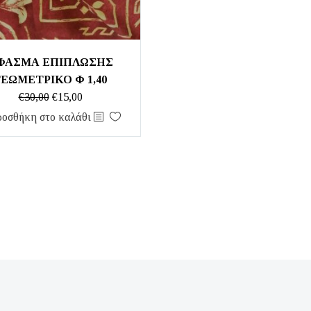
ΦΑΣΜΑ ΕΠΙΠΛΩΣΗΣ
ΓΕΩΜΕΤΡΙΚΟ Φ 1,40
Original
Η
€
30,00
€
15,00
price
τρέχουσα
οσθήκη στο καλάθι
was:
τιμή
€30,00.
είναι:
€15,00.